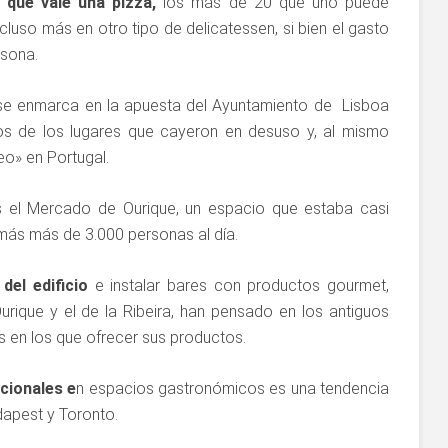
 que vale una pizza,
los más de 20 que uno puede
cluso más en otro tipo de delicatessen, si bien el gasto
rsona.
se enmarca en la apuesta del Ayuntamiento de Lisboa
s de los lugares que cayeron en desuso y, al mismo
eo» en Portugal.
s el Mercado de Ourique, un espacio que estaba casi
ás más de 3.000 personas al día.
el edificio
e instalar bares con productos gourmet,
rique y el de la Ribeira, han pensado en los antiguos
s en los que ofrecer sus productos.
cionales e
n espacios gastronómicos es una tendencia
apest y Toronto.