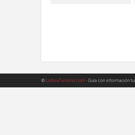
©
LisboaTurismo.com
- Guía con información turí