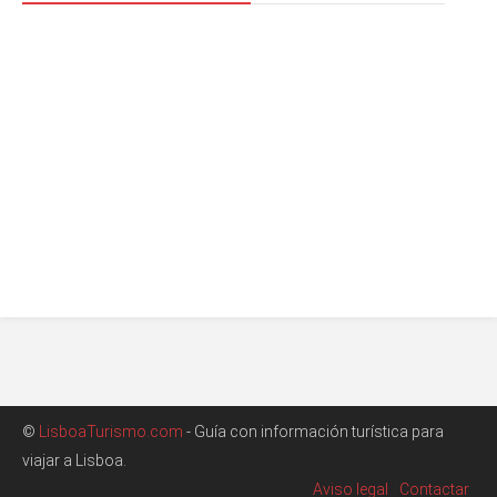
©
LisboaTurismo.com
- Guía con información turística para
viajar a Lisboa.
Aviso legal
Contactar