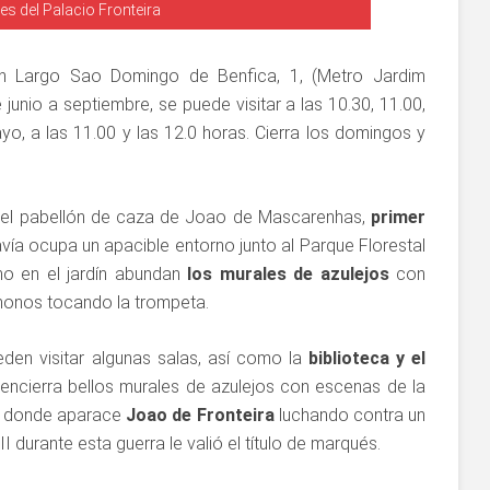
es del Palacio Fronteira
n Largo Sao Domingo de Benfica, 1, (Metro Jardim
junio a septiembre, se puede visitar a las 10.30, 11.00,
o, a las 11.00 y las 12.0 horas. Cierra los domingos y
 el pabellón de caza de Joao de Mascarenhas,
primer
davía ocupa un apacible entorno junto al Parque Florestal
o en el jardín abundan
los murales de azulejos
con
monos tocando la trompeta.
eden visitar algunas salas, así como la
biblioteca y el
s encierra bellos murales de azulejos con escenas de la
en donde aparace
Joao de Fronteira
luchando contra un
I durante esta guerra le valió el título de marqués.