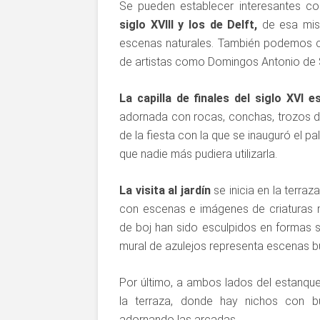
Se pueden establecer interesantes c
siglo XVIII y los de Delft,
de esa mis
escenas naturales. También podemos 
de artistas como Domingos Antonio de 
La capilla de finales del siglo XVI 
adornada con rocas, conchas, trozos de
de la fiesta con la que se inauguró el pa
que nadie más pudiera utilizarla.
La visita al jardín
se inicia en la terraz
con escenas e imágenes de criaturas mit
de boj han sido esculpidos en formas s
mural de azulejos representa escenas bu
Por último, a ambos lados del estanqu
la terraza, donde hay nichos con b
adornando las arcadas.