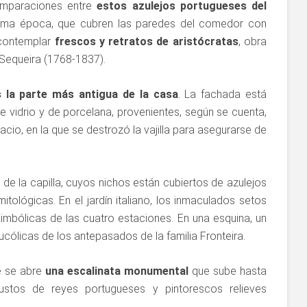
omparaciones entre
estos azulejos portugueses del
ma época, que cubren las paredes del comedor con
contemplar
frescos y retratos de aristócratas
, obra
Sequeira (1768-1837).
es la parte más antigua de la casa
. La fachada está
 vidrio y de porcelana, provenientes, según se cuenta,
lacio, en la que se destrozó la vajilla para asegurarse de
a de la capilla, cuyos nichos están cubiertos de azulejos
ológicas. En el jardín italiano, los inmaculados setos
imbólicas de las cuatro estaciones. En una esquina, un
cólicas de los antepasados de la familia Fronteira.
e se abre
una escalinata monumental
que sube hasta
ustos de reyes portugueses y pintorescos relieves