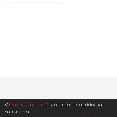
©
LisboaTurismo.com
- Guía con información turística para
viajar a Lisboa.