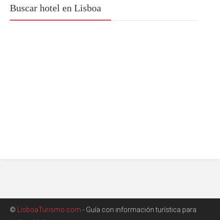
Buscar hotel en Lisboa
©
LisboaTurismo.com
- Guía con información turística para