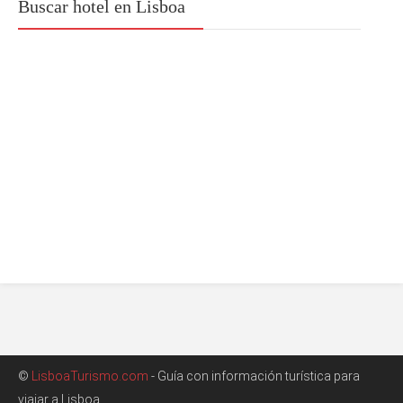
Buscar hotel en Lisboa
©
LisboaTurismo.com
- Guía con información turística para
viajar a Lisboa.