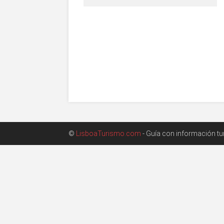
©
LisboaTurismo.com
- Guía con información turí