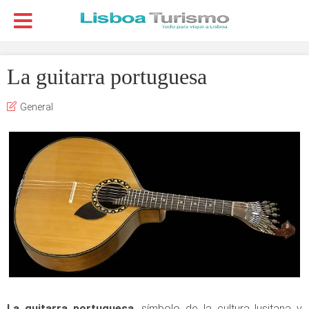
La guitarra portuguesa
General
La guitarra portuguesa,
símbolo de la cultura lusitana y