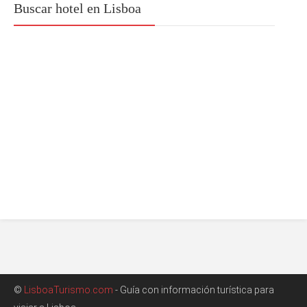
Buscar hotel en Lisboa
©
LisboaTurismo.com
- Guía con información turística para