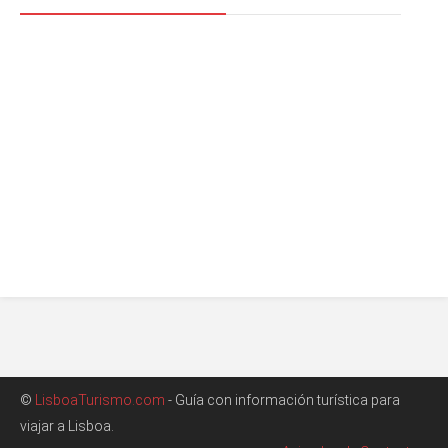
©
LisboaTurismo.com
- Guía con información turística para
viajar a Lisboa.