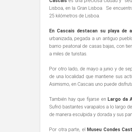
Cascais
es una preciosa ciudad y sede
Lisboa, en la Gran Lisboa. Se encuentr
25 kilómetros de Lisboa.
En Cascais destacan su playa de a
urbanizada, pegada a un antiguo pueblo
barrio peatonal de casas bajas, con tie
a miles de turistas.
Por otro lado, de mayo a junio y de se
de una localidad que mantiene sus activ
Asimismo, en Cascais uno puede disfru
También hay que fijarse en
Largo da A
Sufrió bastantes varapalos a lo largo d
de manera esculpida y dorada y sus pane
Por otra parte, el
Museu Condes Castr