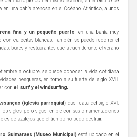
 del municipio con el mismo nombre, en el Distrito de
a en una bahía arenosa en el Océano Atlántico, a unos
rena fina y un pequeño puerto
, en una bahía muy
 con callecitas blancas. También se puede recorrer el
ndas, bares y restaurantes que atraen durante el verano
ptiembre a octubre, se puede conocer la vida cotidiana
idades pesqueras, en torno a su fuerte del siglo XVII.
tar con
el surf y el windsurfing.
ssunçao (iglesia parroquial
) que data del siglo XVI.
e los siglos, pero sigue en pie con sus ornamentaciones
les de azulejos que el tiempo no pudo destruir.
o Guimaraes (Museo Municipal)
está ubicado en el