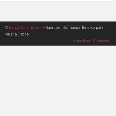
©
LisboaTurismo.com
- Guía con información turística para
viajar a Lisboa.
Aviso legal
Contactar