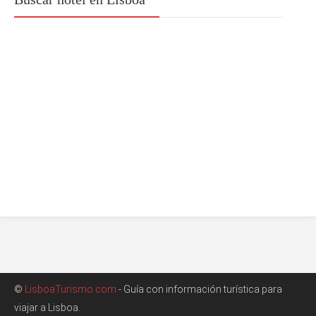
©
LisboaTurismo.com
- Guía con información turística para
viajar a Lisboa.