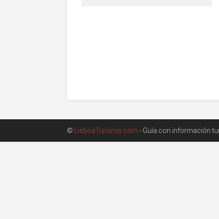
©
LisboaTurismo.com
- Guía con información turí