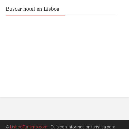
Buscar hotel en Lisboa
©
LisboaTurismo.com
- Guía con información turística para