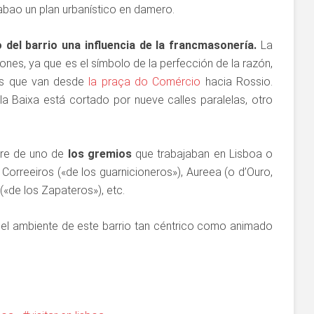
cabao un plan urbanístico en damero.
o del barrio una influencia de la francmasonería.
La
sones, ya que es el símbolo de la perfección de la razón,
des que van desde
la praça do Comércio
hacia Rossio.
la Baixa está cortado por nueve calles paralelas, otro
mbre de uno de
los gremios
que trabajaban en Lisboa o
 Correeiros («de los guarnicioneros»), Aureea (o d’Ouro,
(«de los Zapateros»), etc.
 el ambiente de este barrio tan céntrico como animado